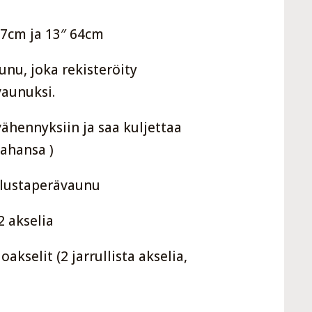
57cm ja 13″ 64cm
nu, joka rekisteröity
vaunuksi.
 vähennyksiin ja saa kuljettaa
tahansa )
Alustaperävaunu
2 akselia
oakselit (2 jarrullista akselia,