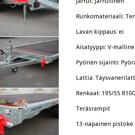
Jarrut: Jarrullinen
Runkomateriaali: Teräs
Lavan kippaus: ei
Aisatyyppi: V-malline
Pyörien sijainti: Pyör
Lattia: Täysvanerilatt
Renkaat: 195/55 R10
Teräsrampit
13-napainen pistoke