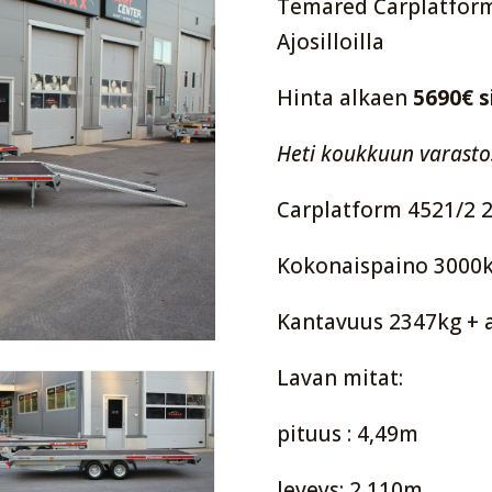
Temared Carplatform 
Ajosilloilla
Hinta alkaen
5690€ s
Heti koukkuun varasto
Carplatform 4521/2 2
Kokonaispaino 3000
Kantavuus 2347kg + 
Lavan mitat:
pituus : 4,49m
leveys: 2,110m