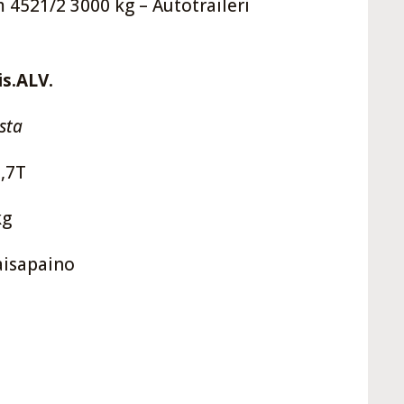
4521/2 3000 kg – Autotraileri
is.ALV.
sta
,7T
kg
aisapaino