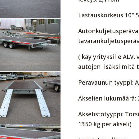
Lastauskorkeus 10″ 
Autonkuljetusperävau
tavarankuljetusperä
( käy yrityksille ALV.
autojen lisäksi mitä 
Perävaunun tyyppi: 
Akselien lukumäärä: 
Akselistotyyppi: Torsi
1350 kg per akseli)