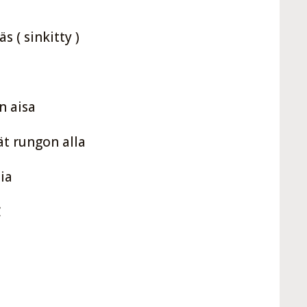
 ( sinkitty )
n aisa
ät rungon alla
ia
C