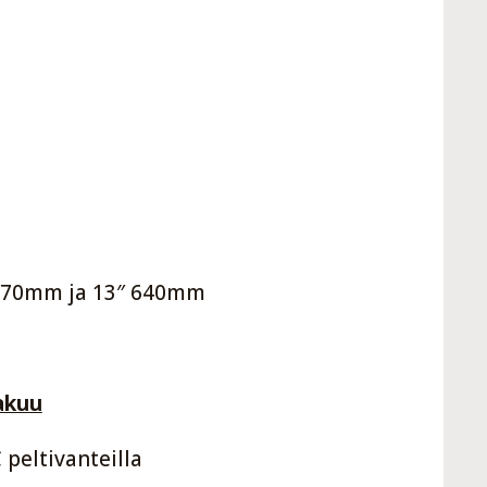
m
 570mm ja 13″ 640mm
akuu
peltivanteilla