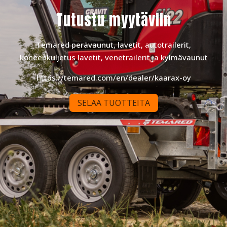
Tutustu myytäviin
Temared perävaunut, lavetit, autotrailerit,
koneenkuljetus lavetit, venetrailerit ja kylmävaunut
https://temared.com/en/dealer/kaarax-oy
SELAA TUOTTEITA