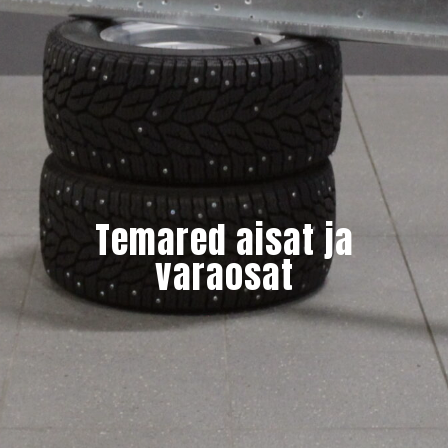
Temared aisat ja
varaosat