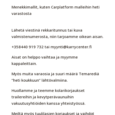
Menekkimallit, kuten Carplatform malleihin heti
varastosta
Lähetä viestinä rekkaritunnus tai kuva
valmistenumerosta, niin tarjoamme oikean aisan.
+358440 919 732 tai myynti@karrycenter.fi
Aisat on helppo vaihtaa ja myymme
kappaleittain.
Myös muita varaosia ja suuri määrä Temarediä
”heti koukkuun” lähtövalmiina.
Huollamme ja teemme kolarikorjaukset
trailereihin ja kevytperävaunuihin
vakuutusyhtiöiden kanssa yhteistyössä.
Meiltä myös tuulilasien korjaukset ja vaihdot