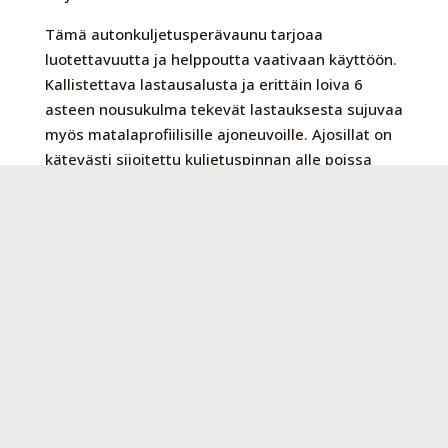
Tämä autonkuljetusperävaunu tarjoaa
luotettavuutta ja helppoutta vaativaan käyttöön.
Kallistettava lastausalusta ja erittäin loiva 6
asteen nousukulma tekevät lastauksesta sujuvaa
myös matalaprofiilisille ajoneuvoille. Ajosillat on
kätevästi sijoitettu kuljetuspinnan alle poissa
tieltä, mutta aina valmiina käyttöön.
Levennetty kuljetusalusta (+109 mm) parantaa
yhteensopivuutta eri ajoneuvotyyppien kanssa, ja
valittavissa olevat lattiavaihtoehdot teräslevy tai
alumiini takaavat kestävyyden ilman vaneria.
Uudistettu tiheä reikäkuvio tarjoaa runsaasti
kuormankiinnityspisteitä, mikä helpottaa
turvallista kuormausta ja kuljetusta.
Laadukas valinta kuljetuksiin kun arvostat
käytännöllisyyttä ja kestävyyttä