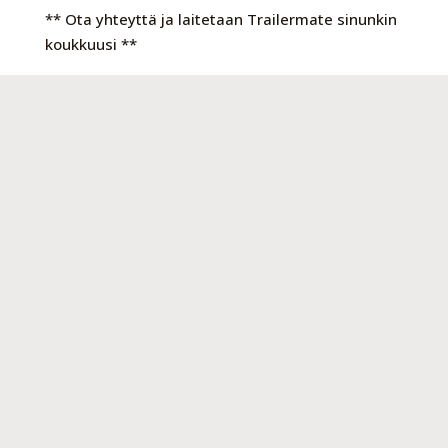
** Ota yhteyttä ja laitetaan Trailermate sinunkin
koukkuusi **
www.karrycenter.fi
www.temared.fi
Yksityisille : Resursbank rahoituksella 12kk 0%
korko ja vain 5,60e tilinhoitomaksu
Meiltä
uudet
Temared
tuotteet,
Trailermate
kuomukärryt
ja venetrailerit sekä uutuutena West Trailer
saunat, lavetit ja autotrailerit.
*Myymme peräkärryt, varaosat sekä
lisävarusteet. Kysytyimmät tuotteet suoraan
omasta varastosta Kokkolasta.*
OTA YHTEYTTÄ JA TILAA