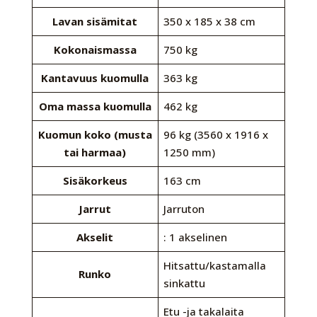
Lavan sisämitat
350 x 185 x 38 cm
Kokonaismassa
750 kg
Kantavuus kuomulla
363 kg
Oma massa kuomulla
462 kg
Kuomun koko (musta
96 kg (3560 x 1916 x
tai harmaa)
1250 mm)
Sisäkorkeus
163 cm
Jarrut
Jarruton
Akselit
: 1 akselinen
Hitsattu/kastamalla
Runko
sinkattu
Etu -ja takalaita