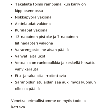
Takalaita toimii ramppina, kun kärry on
kippiasennossa
Nokkapyörä vakiona
Astinlaudat vakiona
Kuraläpät vakiona
13-napainen pistoke ja 7-napainen
liitinadapteri vakiona
Vararengasteline aisan päällä
Vahvat laitalukot
Vetoaisa on runkopalkkia ja keskellä hitsattu
vahvikerauta
Etu- ja takalaita irroitettavia
Saranoidun etulaidan saa auki myös kuomun
ollessa päällä
Venetrailerimallistomme on myös todella
kattava.