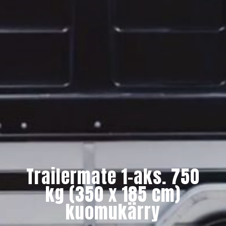
Trailermate 1-aks. 750
kg (350 x 185 cm)
kuomukärry