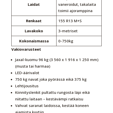
Laidat
vaneroidut, takalaita
toimii ajoramppina
Renkaat
155 R13 M+S
Lavakoko
3-metriset
Kokonaismassa
0-750kg
Vakiovarusteet
Jaxal-kuomu 96 kg (3 560 x 1 916 x 1 250 mm)
(musta tai harmaa)
LED-äärivalot
750 kg navat joka pyörässä eikä 375 kg
Lehtijousitus
Kiinnityslenkit pultattu rungosta läpi eikä
niitattu laitaan – kestävämpi ratkaisu
Vahvat saranat laidoissa, kestää koneen
ajamista kyytiin