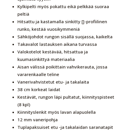
Kylkipelti myös pokattu eikä pelkkää suoraa
peltiä
Hitsattu ja kastamalla sinkitty []-profiilinen
runko, kestää vuosikymmeniä
Sähköjohdot rungon sisällä suojassa, kaikelta
Takavalot lastauksen aikana turvassa
Valokotelot kestävää, hitsattua ja
kuumasinkittyä materiaalia
Aisan välissä poikittain vahvikerauta, jossa
vararenkaalle teline
Vanerivahvistetut etu- ja takalaita
38 cm korkeat laidat
Kestävät, rungon läpi pultatut, kiinnityspisteet
(8 kpl)
Kiinnityslenkit myös lavan alapuolella
12 mm vaneripohja
Tuplapaksuiset etu -ja takalaidan saranatapit