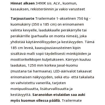
Hinnat alkaen
3490€ sis. ALV., kuomun,
kasauksen, rekisteröinnin ja vakio varusteet
Tarjoustuote
Trailermate 1-akselinen 750 kg -
kuomukärry (350 x 185 cm) on erinomainen
valinta kevyelle, laadukkaalle peräkärrylle tai
peräkärrille (parhaalla on monta nimeä), joka
yhdistää käytännöllisyyden ja kestävyyden. Tämä
185 cm leveä, kaasujousiavusteinen kipin
sisältävä malli sopii täydellisesti mönkijöiden ja
moottorikelkkojen kuljetukseen. Kärryyn kuuluu
laadukas, 1250 mm korkea Jaxal-kuomu
(mustana tai harmaana). LED-äärivalot takaavat
erinomaisen näkyvyyden, sekä etu- että takalaita
on vahvistettu vanerilla, tarjoten
monipuolisuutta, lisäturvallisuutta ja
kestävyyttä.
Saranoidun etulaidan saa auki
myös kuomun ollessa päällä.
Trailermate