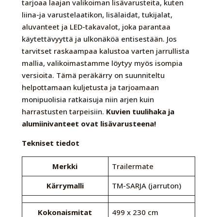
tarjoaa laajan valikoiman lisävarusteita, kuten
liina-ja varustelaatikon, lisälaidat, tukijalat,
aluvanteet ja LED-takavalot, joka parantaa
käytettävyyttä ja ulkonäköä entisestään. Jos
tarvitset raskaampaa kalustoa varten jarrullista
mallia, valikoimastamme löytyy myös isompia
versioita. Tämä peräkärry on suunniteltu
helpottamaan kuljetusta ja tarjoamaan
monipuolisia ratkaisuja niin arjen kuin
harrastusten tarpeisiin.
Kuvien tuulihaka ja
alumiinivanteet ovat lisävarusteena!
Tekniset tiedot
Merkki
Trailermate
Kärrymalli
TM-SARJA (jarruton)
Kokonaismitat
499 x 230 cm