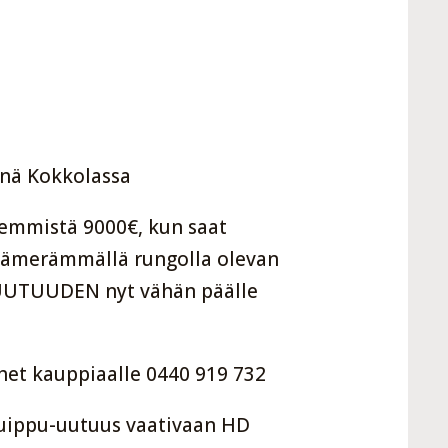
tynä Kokkolassa
emmistä 9000€, kun saat
jämerämmällä rungolla olevan
UUTUUDEN nyt vähän päälle
 het kauppiaalle 0440 919 732
huippu-uutuus vaativaan HD