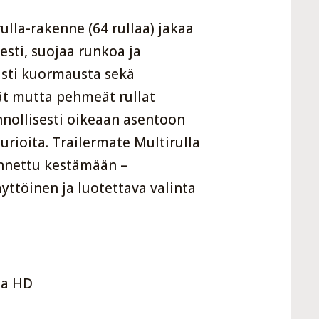
ulla-rakenne (64 rullaa) jakaa
esti, suojaa runkoa ja
ästi kuormausta sekä
vät mutta pehmeät rullat
nollisesti oikeaan asentoon
urioita. Trailermate Multirulla
ennettu kestämään –
yttöinen ja luotettava valinta
la HD