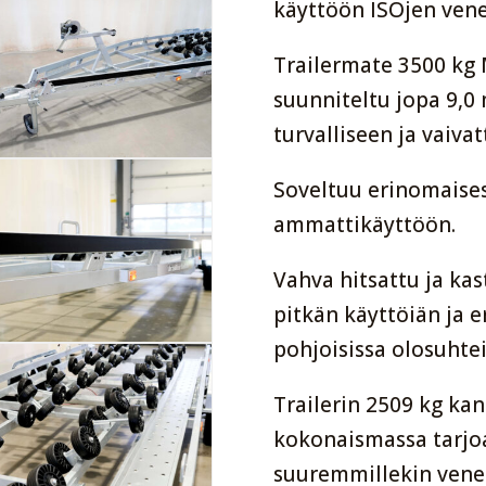
käyttöön ISOjen venei
Trailermate 3500 kg M
suunniteltu jopa 9,0
turvalliseen ja vaiv
Soveltuu erinomaisest
ammattikäyttöön.
Vahva hitsattu ja kas
pitkän käyttöiän ja 
pohjoisissa olosuhtei
Trailerin 2509 kg kan
kokonaismassa tarjoav
suuremmillekin venei