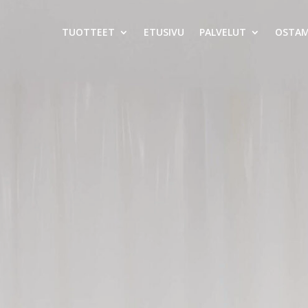
TUOTTEET
ETUSIVU
PALVELUT
OSTA