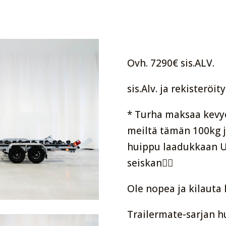
Ovh. 7290€ sis.ALV.
sis.Alv. ja rekisteröi
* Turha maksaa kevy
meiltä tämän 100kg 
huippu laadukkaan 
seiskan👍🏻
Ole nopea ja kilauta
Trailermate-sarjan 