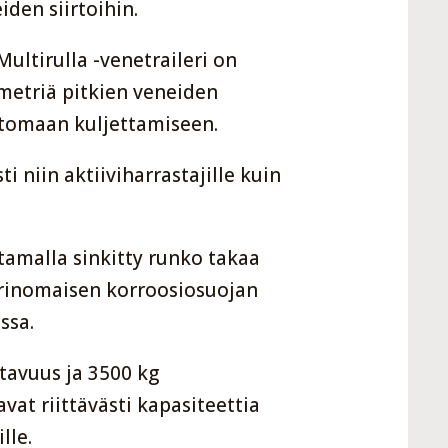
den siirtoihin.
ultirulla -venetraileri on
 metriä pitkien veneiden
attomaan kuljettamiseen.
i niin aktiiviharrastajille kuin
tamalla sinkitty runko takaa
erinomaisen korroosiosuojan
ssa.
tavuus ja 3500 kg
at riittävästi kapasiteettia
lle.