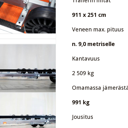
Trailerin mitat
911 x 251 cm
Veneen max. pituus
n. 9,0 metriselle
Kantavuus
2 509 kg
Omamassa jämerästä
991 kg
Jousitus