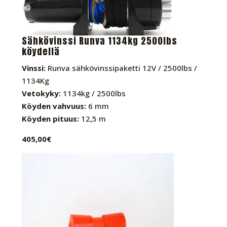
Sähkövinssi Runva 1134kg 2500lbs
köydellä
Vinssi:
Runva sähkövinssipaketti 12V / 2500lbs /
1134Kg
Vetokyky:
1134kg / 2500lbs
Köyden vahvuus:
6 mm
Köyden pituus:
12,5 m
405,00€