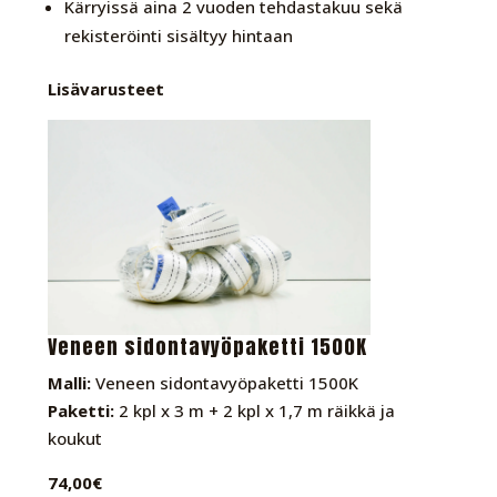
Kärryissä aina 2 vuoden tehdastakuu sekä
rekisteröinti sisältyy hintaan
Lisävarusteet
Veneen sidontavyöpaketti 1500K
Malli:
Veneen sidontavyöpaketti 1500K
Paketti:
2 kpl x 3 m + 2 kpl x 1,7 m räikkä ja
koukut
74,00€