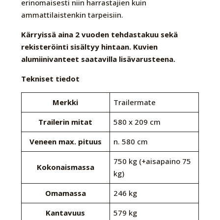
erinomaisesti niin harrastajien kuin
ammattilaistenkin tarpeisiin.
Kärryissä aina 2 vuoden tehdastakuu sekä
rekisteröinti sisältyy hintaan. Kuvien
alumiinivanteet saatavilla lisävarusteena.
Tekniset tiedot
Merkki
Trailermate
Trailerin mitat
580 x 209 cm
Veneen max. pituus
n. 580 cm
750 kg (+aisapaino 75
Kokonaismassa
kg)
Omamassa
246 kg
Kantavuus
579 kg