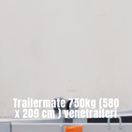
Trailermate 750kg (580
x 209 cm ) venetraileri