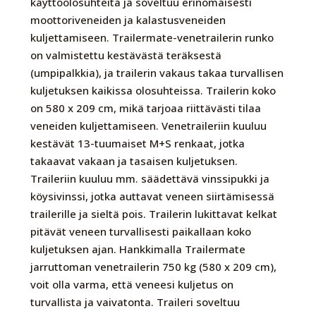
käyttöolosuhteita ja soveltuu erinomaisesti
moottoriveneiden ja kalastusveneiden
kuljettamiseen. Trailermate-venetrailerin runko
on valmistettu kestävästä teräksestä
(umpipalkkia), ja trailerin vakaus takaa turvallisen
kuljetuksen kaikissa olosuhteissa. Trailerin koko
on 580 x 209 cm, mikä tarjoaa riittävästi tilaa
veneiden kuljettamiseen. Venetraileriin kuuluu
kestävät 13-tuumaiset M+S renkaat, jotka
takaavat vakaan ja tasaisen kuljetuksen.
Traileriin kuuluu mm. säädettävä vinssipukki ja
köysivinssi, jotka auttavat veneen siirtämisessä
trailerille ja sieltä pois. Trailerin lukittavat kelkat
pitävät veneen turvallisesti paikallaan koko
kuljetuksen ajan. Hankkimalla Trailermate
jarruttoman venetrailerin 750 kg (580 x 209 cm),
voit olla varma, että veneesi kuljetus on
turvallista ja vaivatonta. Traileri soveltuu