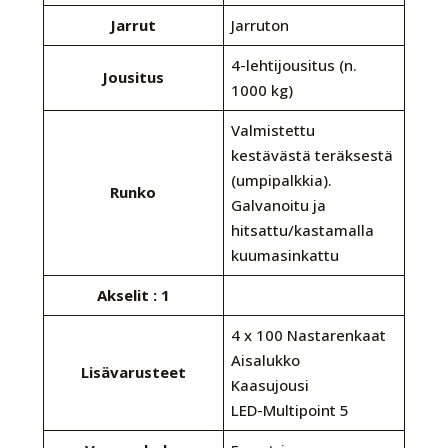
Jarrut
Jarruton
4-lehtijousitus (n.
Jousitus
1000 kg)
Valmistettu
kestävästä teräksestä
(umpipalkkia).
Runko
Galvanoitu ja
hitsattu/kastamalla
kuumasinkattu
Akselit : 1
4 x 100 Nastarenkaat
Aisalukko
Lisävarusteet
Kaasujousi
LED-Multipoint 5