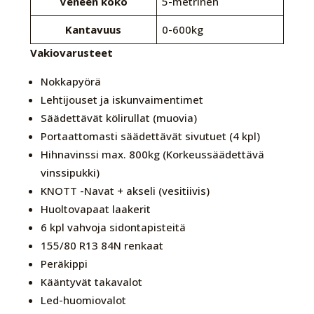
Veneen koko
5-metrinen
Kantavuus
0-600kg
Vakiovarusteet
Nokkapyörä
Lehtijouset ja iskunvaimentimet
Säädettävät kölirullat (muovia)
Portaattomasti säädettävät sivutuet (4 kpl)
Hihnavinssi max. 800kg (Korkeussäädettävä
vinssipukki)
KNOTT -Navat + akseli (vesitiivis)
Huoltovapaat laakerit
6 kpl vahvoja sidontapisteitä
155/80 R13 84N renkaat
Peräkippi
Kääntyvät takavalot
Led-huomiovalot