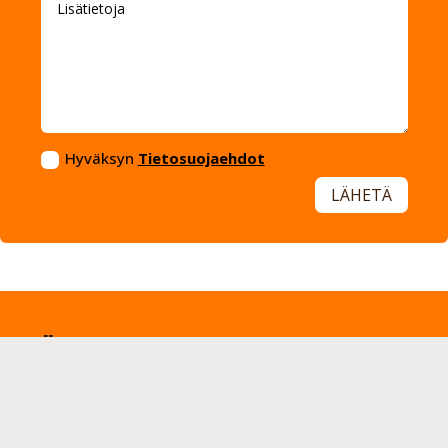
Hyväksyn
Tietosuojaehdot
LÄHETÄ
Kärry Center
KaaraX Oy
Indolantie 24
67600 Kokkola