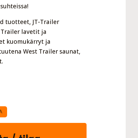
suhteissa!
 tuotteet, JT-Trailer
railer lavetit ja
et kuomukärryt ja
tuutena West Trailer saunat,
t.
A