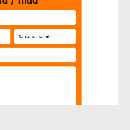
a / tilaa
suojaehdot