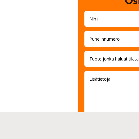
Ost
Hyväksyn
Tieto