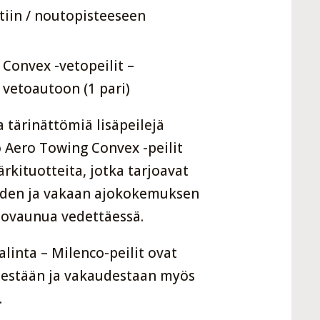
iin / noutopisteeseen
Convex -vetopeilit –
 vetoautoon (1 pari)
a tärinättömiä lisäpeilejä
 Aero Towing Convex -peilit
rkituotteita, jotka tarjoavat
den ja vakaan ajokokemuksen
tovaunua vedettäessä.
linta – Milenco-peilit ovat
destään ja vakaudestaan myös
.