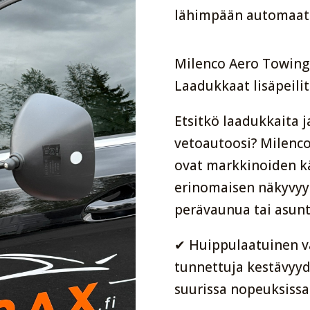
lähimpään automaatt
Milenco Aero Towing 
Laadukkaat lisäpeilit
Etsitkö laadukkaita j
vetoautoosi? Milenco
ovat markkinoiden kä
erinomaisen näkyvyy
perävaunua tai asun
✔ Huippulaatuinen va
tunnettuja kestävyy
suurissa nopeuksissa