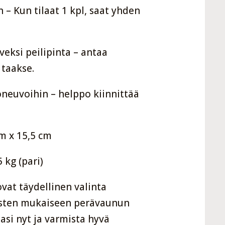
– Kun tilaat 1 kpl, saat yhden
veksi peilipinta – antaa
taakse.
oneuvoihin – helppo kiinnittää
cm x 15,5 cm
 kg (pari)
ovat täydellinen valinta
dösten mukaiseen perävaunun
asi nyt ja varmista hyvä