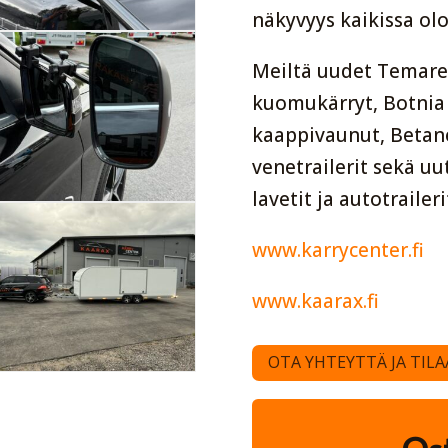
näkyvyys kaikissa olo
Meiltä uudet Temared
kuomukärryt, Botnia T
kaappivaunut, Betan
venetrailerit sekä uu
lavetit ja autotraileri
www.karrycenter.fi
www.kaarax.fi
OTA YHTEYTTÄ JA TILA