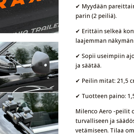
✔ Myydään pareittain 
parin (2 peiliä).
✔ Erittäin selkeä kon
laajemman näkymän 
✔ Sopii useimpiin aj
ja säätää.
✔ Peilin mitat: 21,5 
✔ Tuotteen paino: 1,5
Milenco Aero -peilit 
turvalliseen ja sää
vetämiseen. Tilaa om