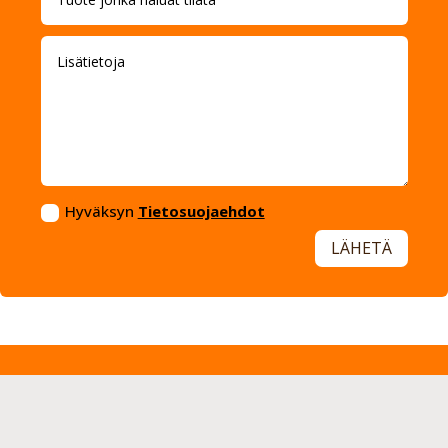
Hyväksyn
Tietosuojaehdot
LÄHETÄ
Kärry Center
KaaraX Oy